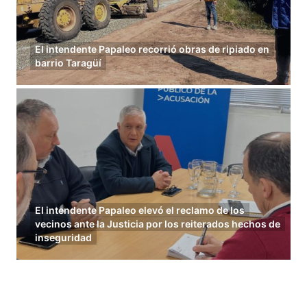
El intendente Papaleo recorrió obras de ripiado en
barrio Taragüí
El intendente Papaleo elevó el reclamo de los
vecinos ante la Justicia por los reiterados hechos de
inseguridad
Load More