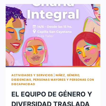
INTEGRAL
DE
LAS
MUJERES
EN
EL
AULA
TALLER
DE
LA
PARROQUIA
SAN
CAYETANO
ACTIVIDADES Y SERVICIOS
|
NIÑEZ, GÉNERO,
DISIDENCIAS, PERSONAS MAYORES Y PERSONAS CON
DISCAPACIDAD
EL EQUIPO DE GÉNERO Y
DIVERSIDAD TRASLADA