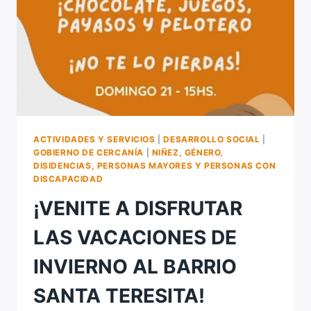
DISCAPACIDAD
ACTIVIDADES Y SERVICIOS
|
DESARROLLO SOCIAL
|
GOBIERNO DE CERCANÍA
|
NIÑEZ, GÉNERO,
DISIDENCIAS, PERSONAS MAYORES Y PERSONAS CON
DISCAPACIDAD
¡VENITE A DISFRUTAR
LAS VACACIONES DE
INVIERNO AL BARRIO
SANTA TERESITA!