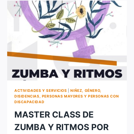
“NUEVOS
COMIENZOS”
DEL
MINISTERIO
DE
IGUALDAD
Y
DESARROLLO
HUMANO
Y
LA
SECRETARÍA
DE
MUJERES,
GÉNERO
ACTIVIDADES Y SERVICIOS
|
NIÑEZ, GÉNERO,
Y
DISIDENCIAS, PERSONAS MAYORES Y PERSONAS CON
DISIDENCIAS
DISCAPACIDAD
MASTER CLASS DE
ZUMBA Y RITMOS POR