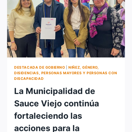
EN
SAUCE
VIEJO
DESTACADA DE GOBIERNO
|
NIÑEZ, GÉNERO,
DISIDENCIAS, PERSONAS MAYORES Y PERSONAS CON
DISCAPACIDAD
La Municipalidad de
Sauce Viejo continúa
fortaleciendo las
acciones para la