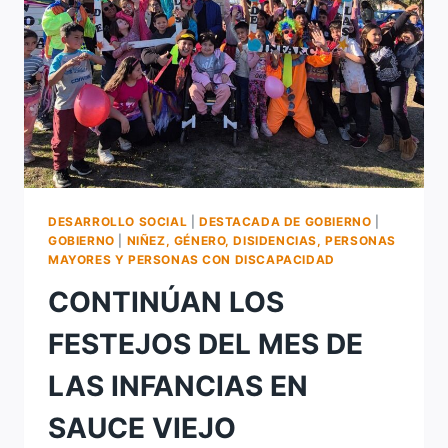
MES
DE
LAS
INFANCIAS
DESARROLLO SOCIAL
|
DESTACADA DE GOBIERNO
|
GOBIERNO
|
NIÑEZ, GÉNERO, DISIDENCIAS, PERSONAS
MAYORES Y PERSONAS CON DISCAPACIDAD
CONTINÚAN LOS
FESTEJOS DEL MES DE
LAS INFANCIAS EN
SAUCE VIEJO