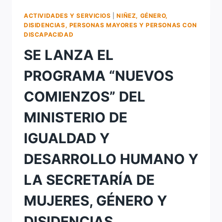
DIVERSIDAD
ACTIVIDADES Y SERVICIOS
|
NIÑEZ, GÉNERO,
TRASLADA
DISIDENCIAS, PERSONAS MAYORES Y PERSONAS CON
EL
DISCAPACIDAD
PUNTO
SE LANZA EL
VIOLETA
AL
PROGRAMA “NUEVOS
BARRIO
SAN
COMIENZOS” DEL
CAYETANO.
MINISTERIO DE
IGUALDAD Y
DESARROLLO HUMANO Y
LA SECRETARÍA DE
MUJERES, GÉNERO Y
DISIDENCIAS