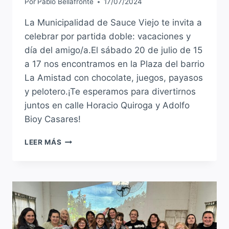
Por
Pablo Bellafronte
17/07/2024
La Municipalidad de Sauce Viejo te invita a
celebrar por partida doble: vacaciones y
día del amigo/a.El sábado 20 de julio de 15
a 17 nos encontramos en la Plaza del barrio
La Amistad con chocolate, juegos, payasos
y pelotero.¡Te esperamos para divertirnos
juntos en calle Horacio Quiroga y Adolfo
Bioy Casares!
¡VACACIONES
LEER MÁS
DE
INVIERNO
Y
DIA
DEL
AMIGO/A
EN
PLAZA