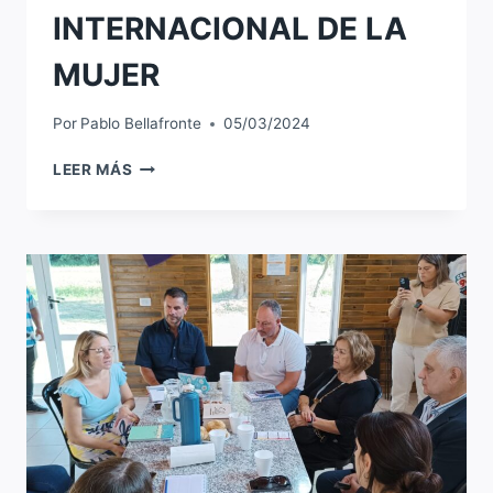
INTERNACIONAL DE LA
MUJER
Por
Pablo Bellafronte
05/03/2024
VIERNES
LEER MÁS
8
DE
MARZO:
INFORMACIÓN
IMPORTANTE
POR
EL
DÍA
INTERNACIONAL
DE
LA
MUJER