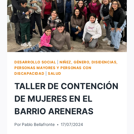
LA
AMISTAD!
DESARROLLO SOCIAL
|
NIÑEZ, GÉNERO, DISIDENCIAS,
PERSONAS MAYORES Y PERSONAS CON
DISCAPACIDAD
|
SALUD
TALLER DE CONTENCIÓN
DE MUJERES EN EL
BARRIO ARENERAS
Por
Pablo Bellafronte
17/07/2024