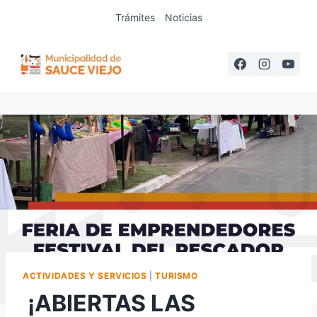
Saltar
Trámites
Noticias
al
contenido
ACTIVIDADES Y SERVICIOS
|
TURISMO
¡ABIERTAS LAS