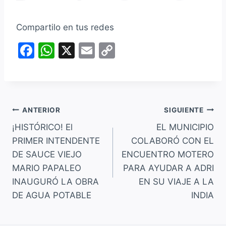
Compartilo en tus redes
F
W
X
E
C
a
h
m
o
c
at
ai
p
e
s
l
y
Navegación
b
A
Li
ANTERIOR
SIGUIENTE
o
p
n
¡HISTÓRICO! El
EL MUNICIPIO
de
PRIMER INTENDENTE
COLABORÓ CON EL
o
p
k
entradas
DE SAUCE VIEJO
ENCUENTRO MOTERO
k
MARIO PAPALEO
PARA AYUDAR A ADRI
INAUGURÓ LA OBRA
EN SU VIAJE A LA
DE AGUA POTABLE
INDIA