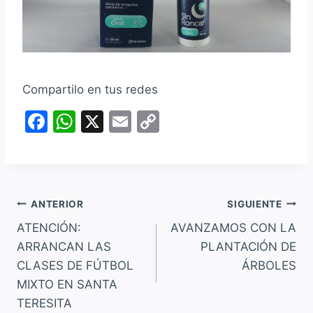
Compartilo en tus redes
F
W
X
E
C
a
h
m
o
c
at
ai
p
e
s
l
y
Navegación
b
A
Li
ANTERIOR
SIGUIENTE
o
p
n
ATENCIÓN:
AVANZAMOS CON LA
de
ARRANCAN LAS
PLANTACIÓN DE
o
p
k
entradas
CLASES DE FÚTBOL
ÁRBOLES
k
MIXTO EN SANTA
TERESITA