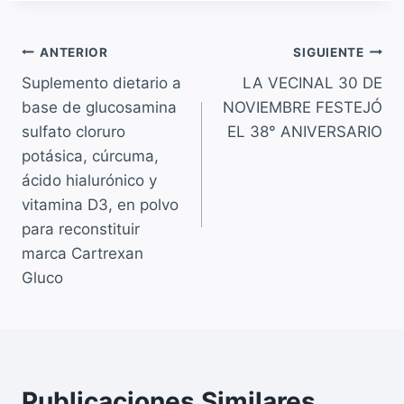
c
at
ai
p
e
s
l
y
Navegación
b
A
Li
ANTERIOR
SIGUIENTE
o
p
n
Suplemento dietario a
LA VECINAL 30 DE
de
base de glucosamina
NOVIEMBRE FESTEJÓ
o
p
k
entradas
sulfato cloruro
EL 38° ANIVERSARIO
k
potásica, cúrcuma,
ácido hialurónico y
vitamina D3, en polvo
para reconstituir
marca Cartrexan
Gluco
Publicaciones Similares