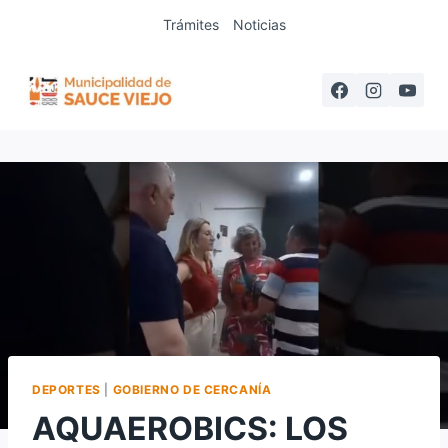
Saltar
Trámites
Noticias
al
contenido
DEPORTES
|
GOBIERNO DE CERCANÍA
AQUAEROBICS: LOS