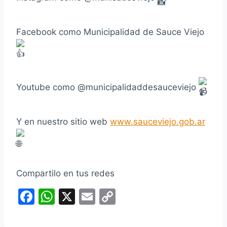
Facebook como Municipalidad de Sauce Viejo
Youtube como @municipalidaddesauceviejo
Y en nuestro sitio web
www.sauceviejo.gob.ar
Compartilo en tus redes
F
W
X
E
C
a
h
m
o