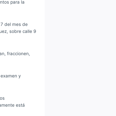
ntos para la
 7 del mes de
uez, sobre calle 9
an, fraccionen,
el examen y
dos
camente está