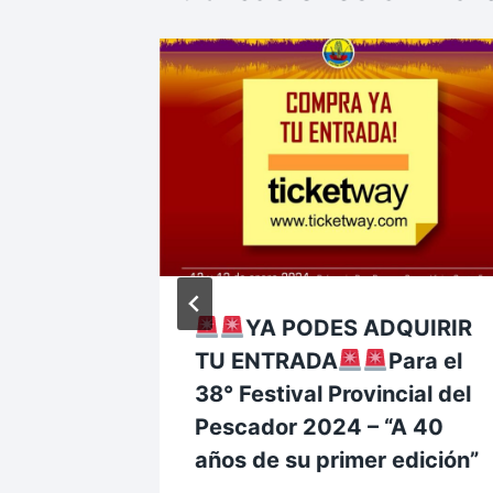
 DE
YA PODES ADQUIRIR
 DE
TU ENTRADA
Para el
SALA
38° Festival Provincial del
Pescador 2024 – “A 40
años de su primer edición”
4/2024