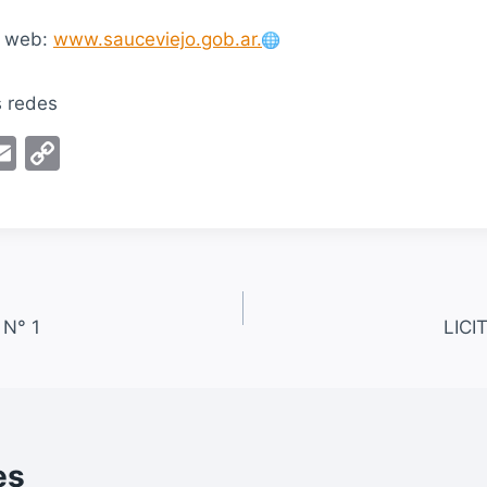
o web:
www.sauceviejo.gob.ar.
s redes
E
C
m
o
ai
p
l
y
Li
n
 N° 1
LICI
k
es