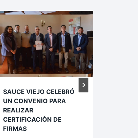
SAUCE VIEJO CELEBRÓ
AVANZ
UN CONVENIO PARA
LA NUE
REALIZAR
RAYOS 
CERTIFICACIÓN DE
Por
Pablo B
FIRMAS