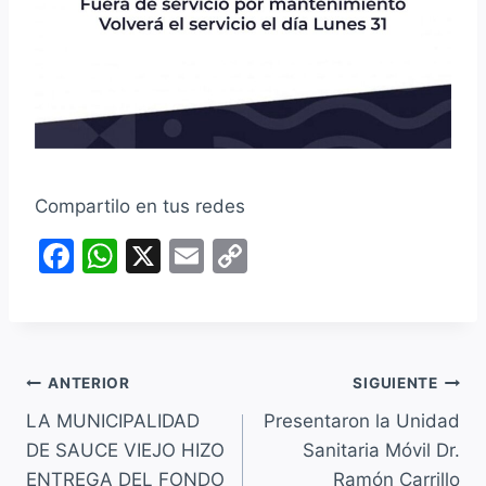
Compartilo en tus redes
F
W
X
E
C
a
h
m
o
c
at
ai
p
e
s
l
y
Navegación
b
A
Li
ANTERIOR
SIGUIENTE
o
p
n
LA MUNICIPALIDAD
Presentaron la Unidad
de
DE SAUCE VIEJO HIZO
Sanitaria Móvil Dr.
o
p
k
entradas
ENTREGA DEL FONDO
Ramón Carrillo