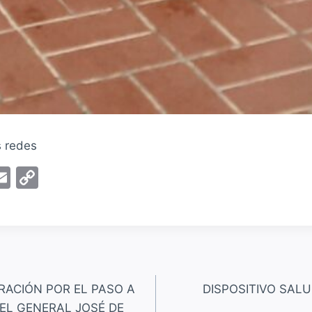
s redes
E
C
m
o
ai
p
l
y
Li
n
ACIÓN POR EL PASO A
DISPOSITIVO SALU
k
EL GENERAL JOSÉ DE