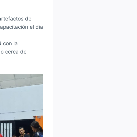
 artefactos de
capacitación el dia
d con la
do cerca de