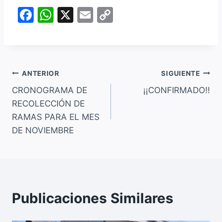
F
W
X
E
C
a
h
m
o
c
at
ai
p
e
s
l
y
Navegación
b
A
Li
ANTERIOR
SIGUIENTE
o
p
n
CRONOGRAMA DE
¡¡CONFIRMADO!!
de
RECOLECCIÓN DE
o
p
k
entradas
RAMAS PARA EL MES
k
DE NOVIEMBRE
Publicaciones Similares