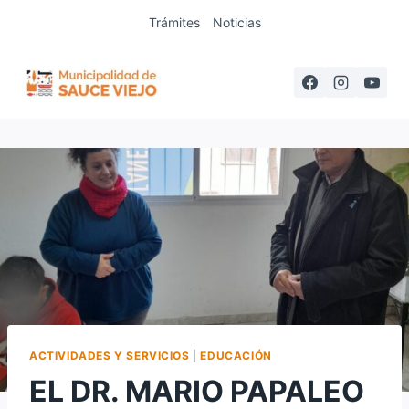
Saltar
Trámites
Noticias
al
contenido
ACTIVIDADES Y SERVICIOS
|
EDUCACIÓN
EL DR. MARIO PAPALEO