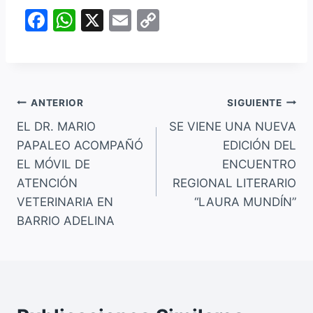
F
W
X
E
C
a
h
m
o
c
at
ai
p
e
s
l
y
Navegación
b
A
Li
ANTERIOR
SIGUIENTE
o
p
n
EL DR. MARIO
SE VIENE UNA NUEVA
de
PAPALEO ACOMPAÑÓ
EDICIÓN DEL
o
p
k
entradas
EL MÓVIL DE
ENCUENTRO
k
ATENCIÓN
REGIONAL LITERARIO
VETERINARIA EN
“LAURA MUNDÍN”
BARRIO ADELINA