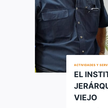
ACTIVIDADES Y SERV
EL INST
JERÁRQU
VIEJO