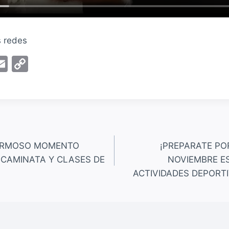
s redes
E
C
m
o
ai
p
l
y
Li
n
HERMOSO MOMENTO
¡PREPARATE PO
k
 CAMINATA Y CLASES DE
NOVIEMBRE E
ACTIVIDADES DEPORTI