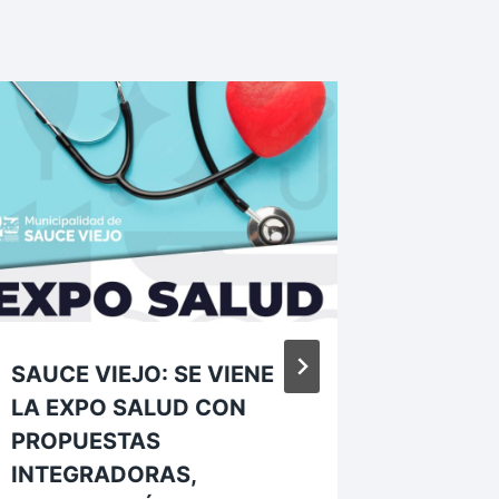
SAUCE VIEJO: SE VIENE
SE LLE
LA EXPO SALUD CON
TERCER
PROPUESTAS
LA ESC
INTEGRADORAS,
Por
Pablo B