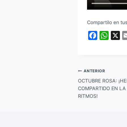
Compartilo en tu
F
W
X
a
h
c
at
e
s
b
A
Navegación
ANTERIOR
o
p
OCTUBRE ROSA: ¡
de
o
p
COMPARTIDO EN LA
entradas
RITMOS!
k