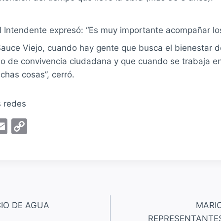
l Intendente expresó: “Es muy importante acompañar los
Sauce Viejo, cuando hay gente que busca el bienestar d
lo de convivencia ciudadana y que cuando se trabaja e
chas cosas”, cerró.
s redes
E
C
m
o
ai
p
l
y
Li
n
CIO DE AGUA
MARIO
k
REPRESENTANTES