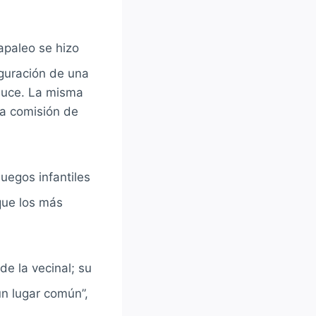
apaleo se hizo
guración de una
Sauce. La misma
la comisión de
juegos infantiles
que los más
e la vecinal; su
un lugar común”,