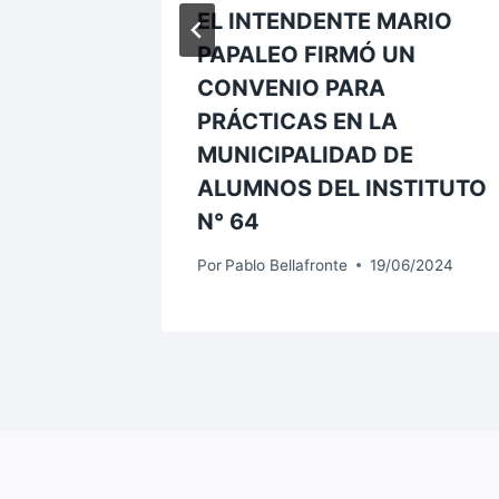
uevo
EL INTENDENTE MARIO
para
PAPALEO FIRMÓ UN
CONVENIO PARA
s y
PRÁCTICAS EN LA
MUNICIPALIDAD DE
ALUMNOS DEL INSTITUTO
7/2023
N° 64
Por
Pablo Bellafronte
19/06/2024