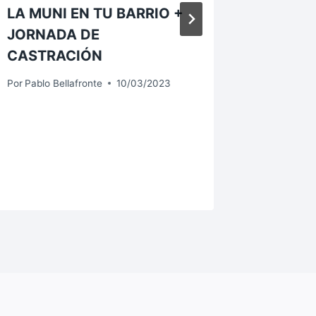
LA MUNI EN TU BARRIO +
Por Pri
JORNADA DE
Viejo, 
CASTRACIÓN
viven e
al río f
Por
Pablo Bellafronte
10/03/2023
pudier
preocu
Por
Pablo B