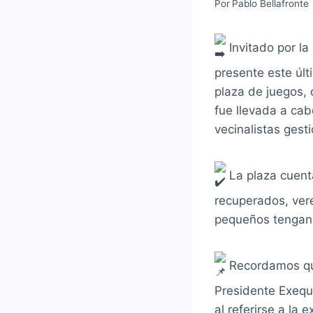
Por
Pablo Bellafronte
Invitado por la
presente este úl
plaza de juegos, 
fue llevada a cab
vecinalistas gest
La plaza
cuent
recuperados, vere
pequeños tengan 
Recordamos que 
Presidente Exequi
al referirse a la