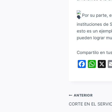
Por su parte, e
instituciones de 
esto es un ejemp
pueden lograr mu
Compartilo en tu
F
W
X
a
h
c
at
e
s
b
A
Navegación
ANTERIOR
o
p
CORTE EN EL SERVI
de
o
p