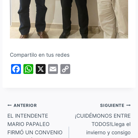
Compartilo en tus redes
F
W
X
E
C
a
h
m
o
c
at
ai
p
e
s
l
y
Navegación
b
A
Li
ANTERIOR
SIGUIENTE
o
p
n
EL INTENDENTE
¡CUIDÉMONOS ENTRE
de
MARIO PAPALEO
TODOS!Llega el
o
p
k
entradas
FIRMÓ UN CONVENIO
invierno y consigo
k