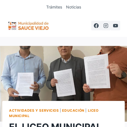
Saltar
Trámites
Noticias
al
contenido
ACTIVIDADES Y SERVICIOS
|
EDUCACIÓN
|
LICEO
MUNICIPAL
EL LICEO MUNICIPAL