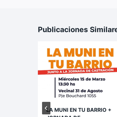
o
p
entradas
k
Publicaciones Similar
LA MUNI EN TU BARRIO +