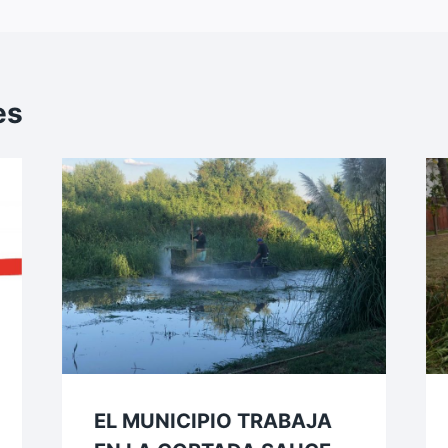
k
es
EL MUNICIPIO TRABAJA