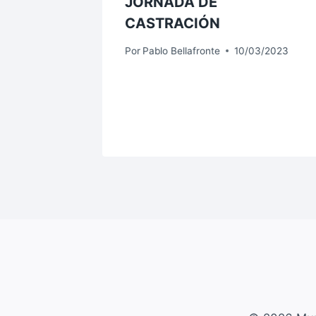
JORNADA DE
E
CASTRACIÓN
 EN LA
Por
Pablo Bellafronte
10/03/2023
 DEL
3/2023