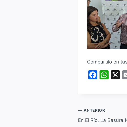
Compartilo en tu
F
W
X
a
h
c
at
e
s
b
A
Navegación
ANTERIOR
o
p
En El Río, La Basura 
de