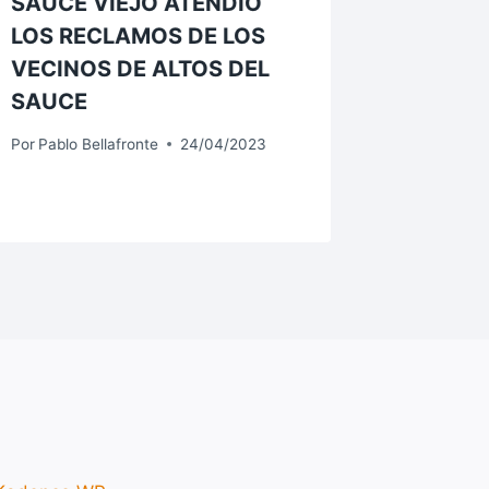
SAUCE VIEJO ATENDIÓ
desobs
LOS RECLAMOS DE LOS
desagü
VECINOS DE ALTOS DEL
Por
Pablo B
SAUCE
Por
Pablo Bellafronte
24/04/2023