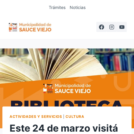
Saltar
Trámites
Noticias
al
contenido
ACTIVIDADES Y SERVICIOS
|
CULTURA
Este 24 de marzo visitá