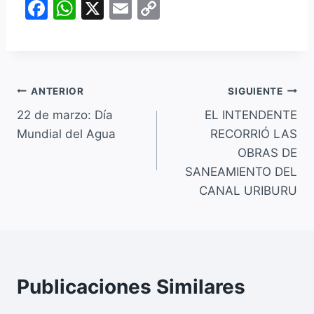
F
W
X
E
C
a
h
m
o
c
at
ai
p
e
s
l
y
Navegación
b
A
Li
ANTERIOR
SIGUIENTE
o
p
n
22 de marzo: Día
EL INTENDENTE
de
Mundial del Agua
RECORRIÓ LAS
o
p
k
entradas
OBRAS DE
k
SANEAMIENTO DEL
CANAL URIBURU
Publicaciones Similares