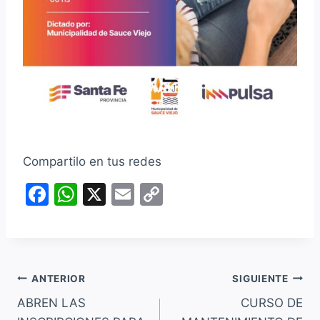
Compartilo en tus redes
F
W
X
E
C
a
h
m
o
c
at
ai
p
e
s
l
y
Navegación
b
A
Li
ANTERIOR
SIGUIENTE
o
p
n
ABREN LAS
CURSO DE
de