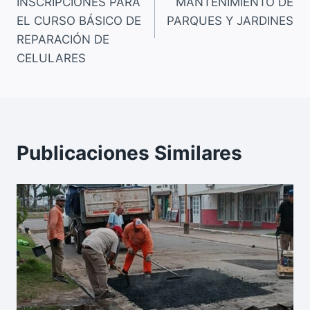
INSCRIPCIONES PARA
MANTENIMIENTO DE
o
p
k
entradas
EL CURSO BÁSICO DE
PARQUES Y JARDINES
k
REPARACIÓN DE
CELULARES
Publicaciones Similares