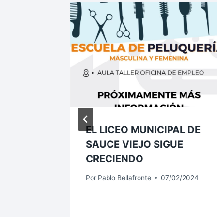
 SEDE
EL LICEO MUNICIPAL DE
TRO DE
SAUCE VIEJO SIGUE
S
CRECIENDO
1/2023
Por
Pablo Bellafronte
07/02/2024