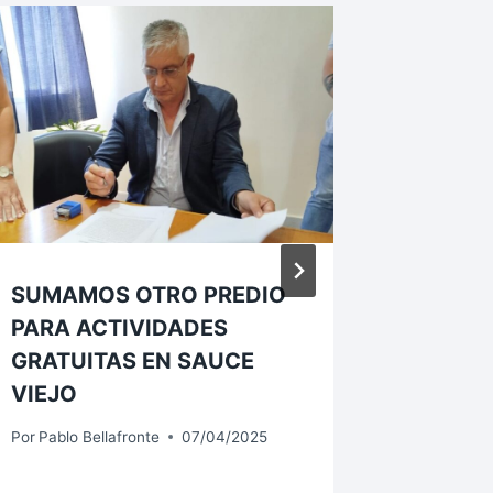
SUMAMOS OTRO PREDIO
SAUCE 
PARA ACTIVIDADES
DE CEL
GRATUITAS EN SAUCE
SE VIE
VIEJO
TRADI
25 DE
Por
Pablo Bellafronte
07/04/2025
Por
Pablo B