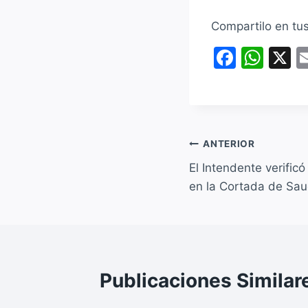
Compartilo en tu
F
W
X
a
h
c
at
e
s
b
A
Navegación
ANTERIOR
o
p
El Intendente verificó
de
o
p
en la Cortada de Sau
entradas
k
Publicaciones Similar