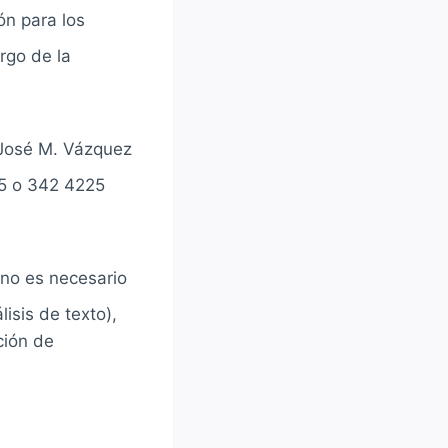
ón para los
rgo de la
 José M. Vázquez
75 o 342 4225
 no es necesario
isis de texto),
ción de