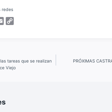
s redes
E
C
m
o
ai
p
l
y
Li
n
 las tareas que se realizan
PRÓXIMAS CASTRA
k
ce Viejo
es