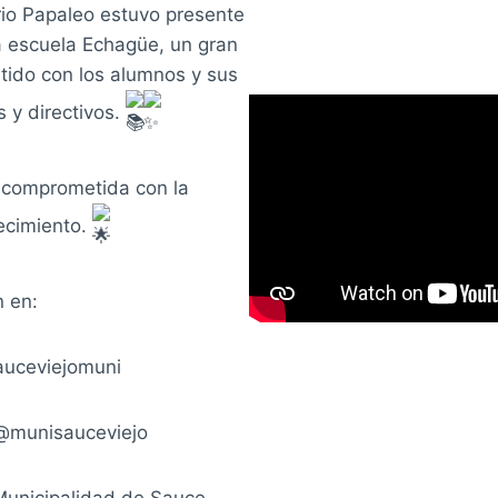
rio Papaleo estuvo presente
a escuela Echagüe, un gran
ido con los alumnos y sus
s y directivos.
 comprometida con la
recimiento.
 en:
auceviejomuni
@munisauceviejo
unicipalidad de Sauce