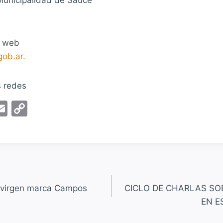
o web
ob.ar.
s redes
E
C
m
o
ai
p
l
y
Li
n
a virgen marca Campos
CICLO DE CHARLAS SO
k
EN E