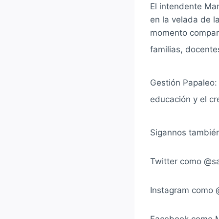
El intendente Ma
en la velada de l
momento compart
familias, docente
Gestión Papaleo:
educación y el c
Sigannos también
Twitter como @s
Instagram como 
Facebook como M