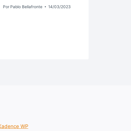
COMEN
Por
Pablo Bellafronte
14/03/2023
CLASE
TECNO
EDUCA
Por
Pablo B
Kadence WP