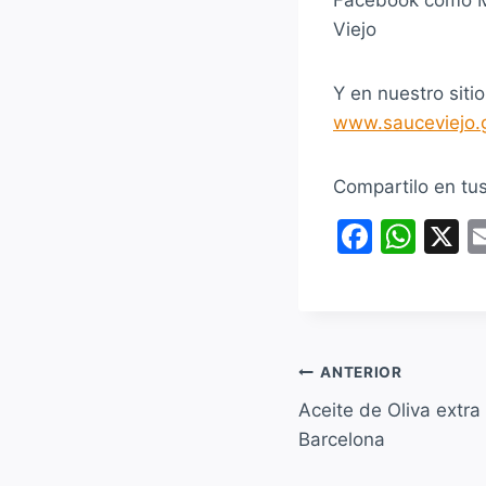
Viejo
Y en nuestro siti
www.sauceviejo.g
Compartilo en tu
F
W
X
a
h
c
at
e
s
b
A
Navegación
ANTERIOR
o
p
Aceite de Oliva extr
de
o
p
Barcelona
entradas
k