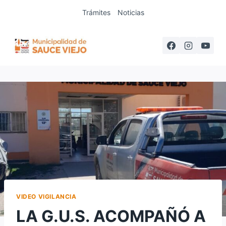
Saltar
Trámites
Noticias
al
contenido
VIDEO VIGILANCIA
LA G.U.S. ACOMPAÑÓ A