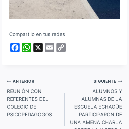
Compartilo en tus redes
F
W
X
E
C
a
h
m
o
c
at
ai
p
e
s
l
y
Navegación
b
A
Li
ANTERIOR
SIGUIENTE
o
p
n
REUNIÓN CON
ALUMNOS Y
de
REFERENTES DEL
ALUMNAS DE LA
o
p
k
entradas
COLEGIO DE
ESCUELA ECHAGÜE
k
PSICOPEDAGOGOS.
PARTICIPARON DE
UNA AMENA CHARLA