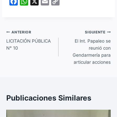
F
W
X
E
C
a
h
m
o
c
at
ai
p
e
s
l
y
Navegación
b
A
Li
ANTERIOR
SIGUIENTE
o
p
n
LICITACIÓN PÚBLICA
El Int. Papaleo se
de
N° 10
reunió con
o
p
k
entradas
Gendarmería para
k
articular acciones
Publicaciones Similares