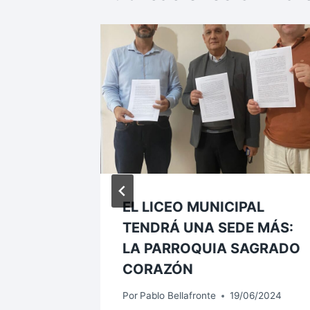
ARIO
A
DE LA
IO LOS
S
6/2024
EL LICEO MUNICIPAL
TENDRÁ UNA SEDE MÁS:
LA PARROQUIA SAGRADO
CORAZÓN
Por
Pablo Bellafronte
19/06/2024