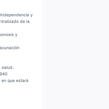
s Independencia y
ntralizado de la
oonosis y
vacunación
a salud.
9940
 en que estará