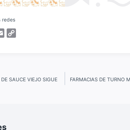
s redes
E
C
m
o
ai
p
l
y
Li
n
 DE SAUCE VIEJO SIGUE
FARMACIAS DE TURNO 
k
es