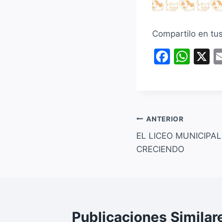
Compartilo en tu
F
W
X
a
h
c
at
e
s
b
A
Navegación
ANTERIOR
o
p
EL LICEO MUNICIPAL
de
o
p
CRECIENDO
entradas
k
Publicaciones Similar