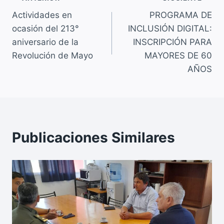
Navegación
b
A
Li
o
p
n
Actividades en
PROGRAMA DE
de
ocasión del 213°
INCLUSIÓN DIGITAL:
o
p
k
entradas
aniversario de la
INSCRIPCIÓN PARA
k
Revolución de Mayo
MAYORES DE 60
AÑOS
Publicaciones Similares