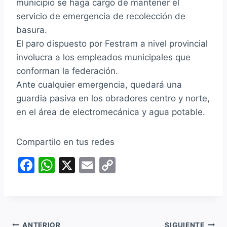
municipio se haga cargo de mantener el
servicio de emergencia de recolección de
basura.
El paro dispuesto por Festram a nivel provincial
involucra a los empleados municipales que
conforman la federación.
Ante cualquier emergencia, quedará una
guardia pasiva en los obradores centro y norte,
en el área de electromecánica y agua potable.
Compartilo en tus redes
F
W
X
E
C
a
h
m
o
c
at
ai
p
e
s
l
y
ANTERIOR
SIGUIENTE