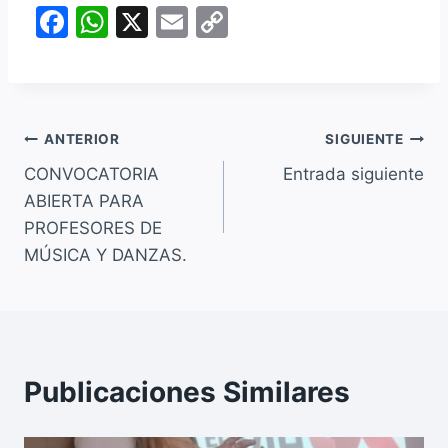
F
W
X
E
C
a
h
m
o
c
at
ai
p
e
s
l
y
Navegación
b
A
Li
ANTERIOR
SIGUIENTE
o
p
n
CONVOCATORIA
Entrada siguiente
de
ABIERTA PARA
o
p
k
entradas
PROFESORES DE
k
MÚSICA Y DANZAS.
Publicaciones Similares