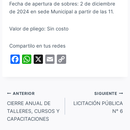
Fecha de apertura de sobres: 2 de diciembre
de 2024 en sede Municipal a partir de las 11.
Valor de pliego: Sin costo
Compartilo en tus redes
F
W
X
E
C
a
h
m
o
c
at
ai
p
e
s
l
y
Navegación
b
A
Li
ANTERIOR
SIGUIENTE
o
p
n
CIERRE ANUAL DE
LICITACIÓN PÚBLICA
de
TALLERES, CURSOS Y
N° 6
o
p
k
entradas
CAPACITACIONES
k