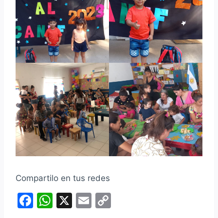
Compartilo en tus redes
F
W
X
E
C
a
h
m
o