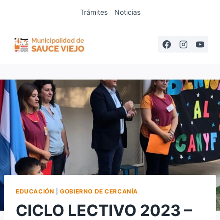
Saltar
Trámites
Noticias
al
contenido
EDUCACIÓN
|
GOBIERNO DE CERCANÍA
CICLO LECTIVO 2023 –