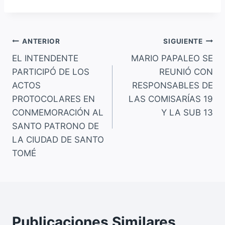
c
at
ai
p
e
s
l
y
Navegación
b
A
Li
ANTERIOR
SIGUIENTE
o
p
n
EL INTENDENTE
MARIO PAPALEO SE
de
PARTICIPÓ DE LOS
REUNIÓ CON
o
p
k
entradas
ACTOS
RESPONSABLES DE
k
PROTOCOLARES EN
LAS COMISARÍAS 19
CONMEMORACIÓN AL
Y LA SUB 13
SANTO PATRONO DE
LA CIUDAD DE SANTO
TOMÉ
Publicaciones Similares