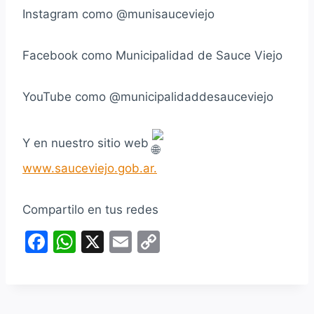
Instagram como @munisauceviejo
Facebook como Municipalidad de Sauce Viejo
YouTube como @municipalidaddesauceviejo
Y en nuestro sitio web
www.sauceviejo.gob.ar.
Compartilo en tus redes
F
W
X
E
C
a
h
m
o
c
at
ai
p
e
s
l
y