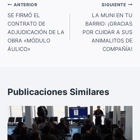
Navegación
b
A
Li
ANTERIOR
SIGUIENTE
o
p
n
SE FIRMÓ EL
LA MUNI EN TU
de
CONTRATO DE
BARRIO: ¡GRACIAS
o
p
k
entradas
ADJUDICACIÓN DE LA
POR CUIDAR A SUS
k
OBRA «MÓDULO
ANIMALITOS DE
ÁULICO»
COMPAÑÍA!
Publicaciones Similares