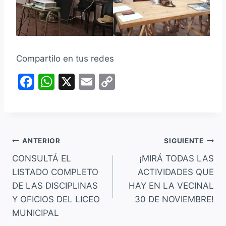
Compartilo en tus redes
F
W
X
E
C
a
h
m
o
c
at
ai
p
e
s
l
y
Navegación
b
A
Li
ANTERIOR
SIGUIENTE
o
p
n
CONSULTÁ EL
¡MIRÁ TODAS LAS
de
LISTADO COMPLETO
ACTIVIDADES QUE
o
p
k
entradas
DE LAS DISCIPLINAS
HAY EN LA VECINAL
k
Y OFICIOS DEL LICEO
30 DE NOVIEMBRE!
MUNICIPAL