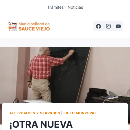
Saltar
Trámites
Noticias
al
contenido
ACTIVIDADES Y SERVICIOS
|
LICEO MUNICIPAL
¡OTRA NUEVA