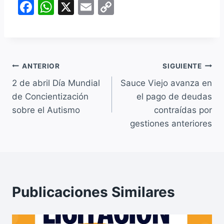
F
W
X
E
C
a
h
m
o
c
at
ai
p
e
s
l
y
Navegación
b
A
Li
ANTERIOR
SIGUIENTE
o
p
n
2 de abril Día Mundial
Sauce Viejo avanza en
de
de Concientización
el pago de deudas
o
p
k
entradas
sobre el Autismo
contraídas por
k
gestiones anteriores
Publicaciones Similares