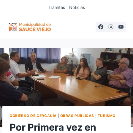
Saltar
Trámites
Noticias
al
contenido
GOBIERNO DE CERCANÍA
|
OBRAS PÚBLICAS
|
TURISMO
Por Primera vez en