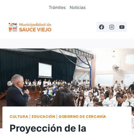
Saltar
Trámites
Noticias
al
contenido
CULTURA
|
EDUCACIÓN
|
GOBIERNO DE CERCANÍA
Proyección de la