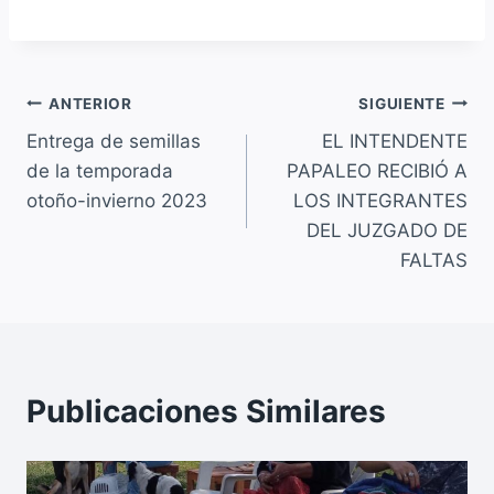
a
h
m
o
c
at
ai
p
e
s
l
y
Navegación
b
A
Li
ANTERIOR
SIGUIENTE
o
p
n
Entrega de semillas
EL INTENDENTE
de
de la temporada
PAPALEO RECIBIÓ A
o
p
k
entradas
otoño-invierno 2023
LOS INTEGRANTES
k
DEL JUZGADO DE
FALTAS
Publicaciones Similares