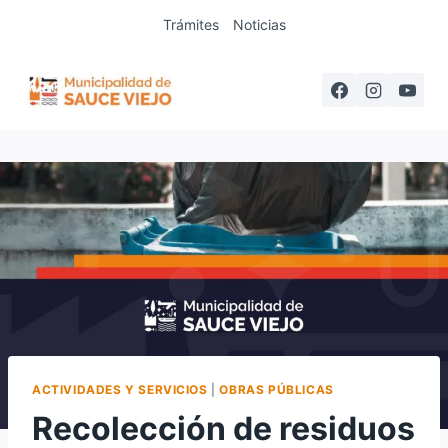
Saltar
Trámites
Noticias
al
contenido
ACTIVIDADES Y SERVICIOS
|
OBRAS PÚBLICAS
Recolección de residuos