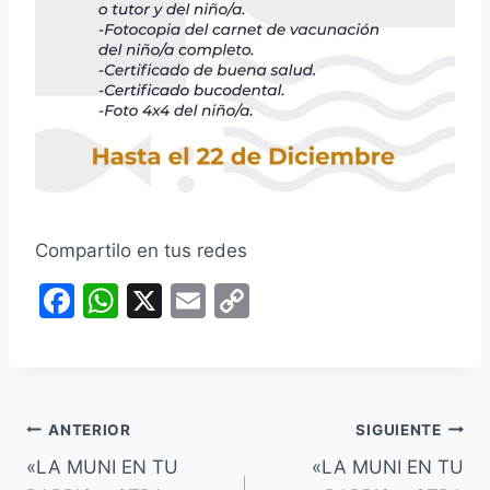
Compartilo en tus redes
F
W
X
E
C
a
h
m
o
c
at
ai
p
e
s
l
y
Navegación
b
A
Li
ANTERIOR
SIGUIENTE
o
p
n
«LA MUNI EN TU
«LA MUNI EN TU
de