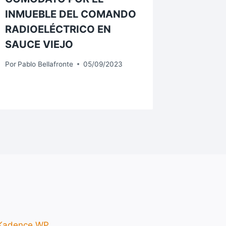
INMUEBLE DEL COMANDO
PRESE
RADIOELÉCTRICO EN
Por
Pablo B
SAUCE VIEJO
Por
Pablo Bellafronte
05/09/2023
Kadence WP