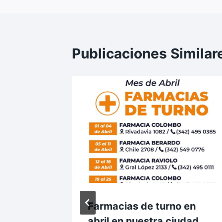
Publicaciones Similar
e
Farmacias de turno en
úa
abril en nuestra ciudad