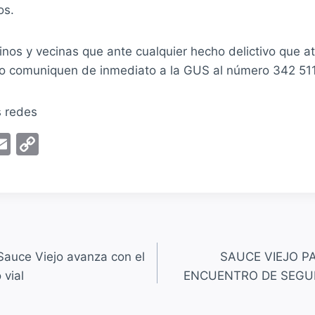
os.
inos y vecinas que ante cualquier hecho delictivo que at
 lo comuniquen de inmediato a la GUS al número 342 51
s redes
E
C
m
o
ai
p
l
y
Li
n
Sauce Viejo avanza con el
SAUCE VIEJO PA
k
 vial
ENCUENTRO DE SEGUR