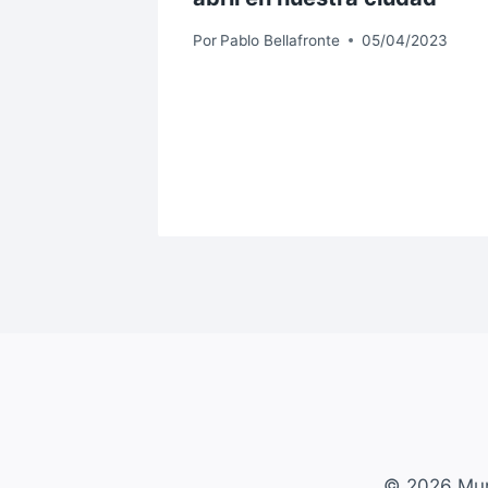
acciones
Por
Pablo Bellafronte
05/04/2023
 de
as
ias
7/2025
© 2026 Mun