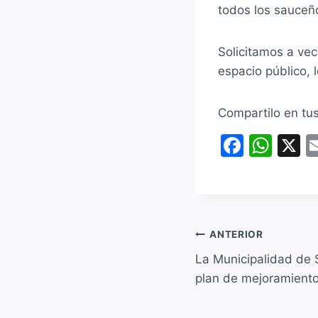
todos los sauceñ
Solicitamos a vec
espacio público,
Compartilo en tu
F
W
X
a
h
c
at
e
s
b
A
Navegación
ANTERIOR
o
p
La Municipalidad de 
de
o
p
plan de mejoramiento
entradas
k