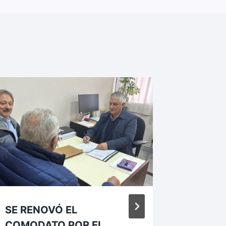
SE RENOVÓ EL
SAUCE 
COMODATO POR EL
PROPU