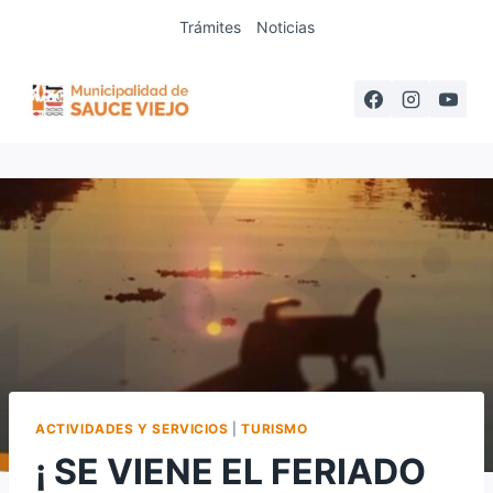
Saltar
Trámites
Noticias
al
contenido
ACTIVIDADES Y SERVICIOS
|
TURISMO
¡ SE VIENE EL FERIADO