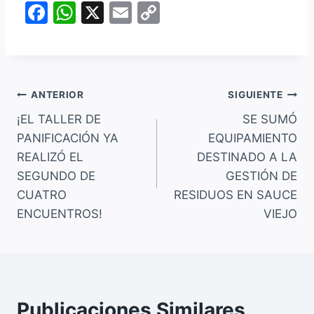
F
W
X
E
C
a
h
m
o
c
at
ai
p
e
s
l
y
Navegación
b
A
Li
ANTERIOR
SIGUIENTE
o
p
n
¡EL TALLER DE
SE SUMÓ
de
PANIFICACIÓN YA
EQUIPAMIENTO
o
p
k
entradas
REALIZÓ EL
DESTINADO A LA
k
SEGUNDO DE
GESTIÓN DE
CUATRO
RESIDUOS EN SAUCE
ENCUENTROS!
VIEJO
Publicaciones Similares