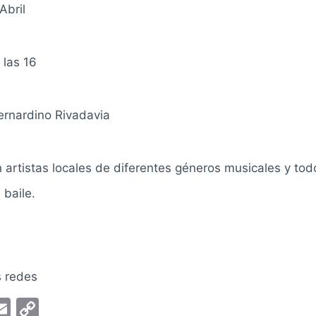
Abril
 las 16
ernardino Rivadavia
artistas locales de diferentes géneros musicales y tod
 baile.
s redes
E
C