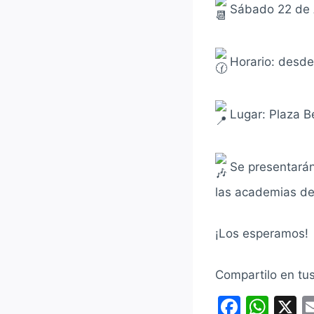
Sábado 22 de 
Horario: desde
Lugar: Plaza B
Se presentarán 
las academias de
¡Los esperamos!
Compartilo en tu
F
W
X