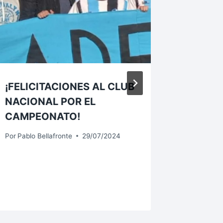
¡FELICITACIONES AL CLUB
LA MUN
NACIONAL POR EL
INTENS
CAMPEONATO!
TRABA
Por
Pablo Bellafronte
29/07/2024
Por
Pablo B