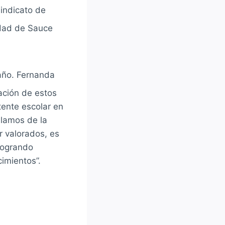
Sindicato de
idad de Sauce
 año. Fernanda
ación de estos
stente escolar en
blamos de la
r valorados, es
logrando
imientos”.