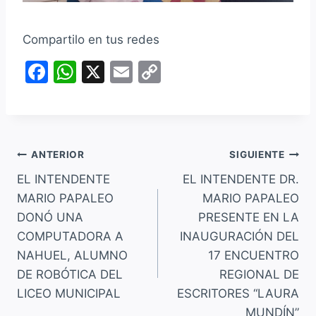
Compartilo en tus redes
F
W
X
E
C
a
h
m
o
c
at
ai
p
e
s
l
y
Navegación
b
A
Li
ANTERIOR
SIGUIENTE
o
p
n
EL INTENDENTE
EL INTENDENTE DR.
de
MARIO PAPALEO
MARIO PAPALEO
o
p
k
entradas
DONÓ UNA
PRESENTE EN LA
k
COMPUTADORA A
INAUGURACIÓN DEL
NAHUEL, ALUMNO
17 ENCUENTRO
DE ROBÓTICA DEL
REGIONAL DE
LICEO MUNICIPAL
ESCRITORES “LAURA
MUNDÍN”