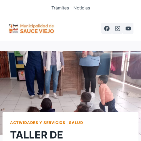
Saltar
Trámites
Noticias
al
contenido
ACTIVIDADES Y SERVICIOS
|
SALUD
TALLER DE