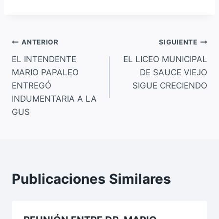
a
h
m
o
c
at
ai
p
e
s
l
y
Navegación
b
A
Li
ANTERIOR
SIGUIENTE
o
p
n
EL INTENDENTE
EL LICEO MUNICIPAL
de
MARIO PAPALEO
DE SAUCE VIEJO
o
p
k
entradas
ENTREGÓ
SIGUE CRECIENDO
k
INDUMENTARIA A LA
GUS
Publicaciones Similares