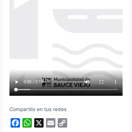
Compartilo en tus redes
F
W
X
E
C