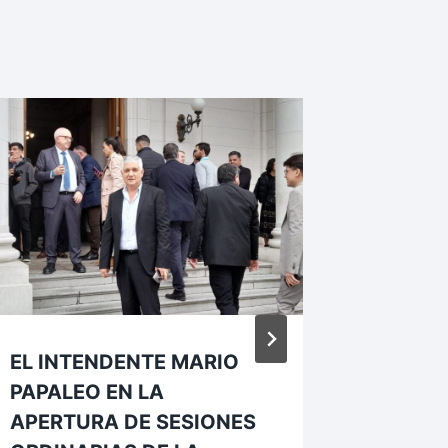
EL INTENDENTE MARIO
Sauce V
PAPALEO EN LA
primera
APERTURA DE SESIONES
que te