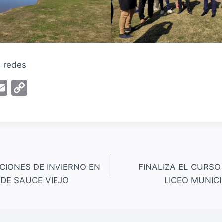
s redes
E
C
m
o
ai
p
l
y
Li
n
CIONES DE INVIERNO EN
FINALIZA EL CURSO
k
DE SAUCE VIEJO
LICEO MUNICI