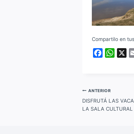
Compartilo en tu
F
W
X
a
h
c
at
e
s
b
A
Navegación
ANTERIOR
o
p
DISFRUTÁ LAS VACA
de
o
p
LA SALA CULTURAL 
entradas
k