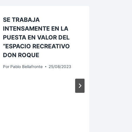
SE TRABAJA
INTENSAMENTE EN LA
PUESTA EN VALOR DEL
“ESPACIO RECREATIVO
DON ROQUE
Por
Pablo Bellafronte
25/08/2023
EL INT
MARIO
PRESEN
INAUGU
ENCUE
DE ESC