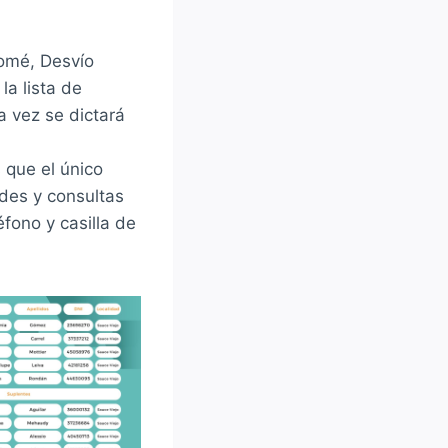
Tomé, Desvío
a lista de
a vez se dictará
 que el único
udes y consultas
éfono y casilla de