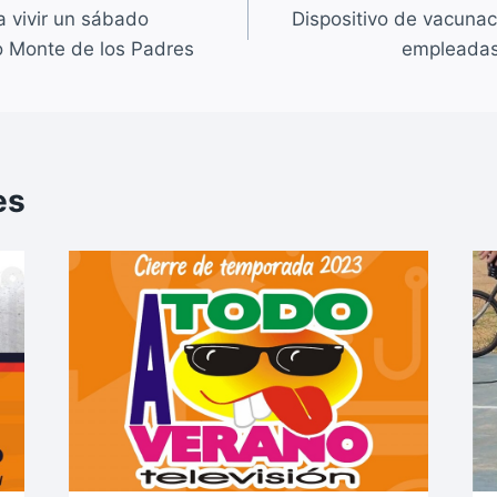
n
 a vivir un sábado
Dispositivo de vacuna
k
o Monte de los Padres
empleadas 
es