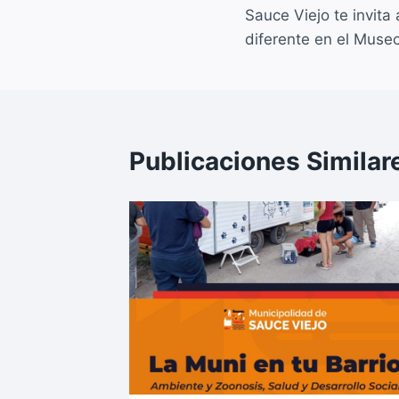
o
p
Sauce Viejo te invita
de
o
p
diferente en el Muse
entradas
k
Publicaciones Similar