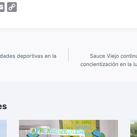
E
C
m
o
ai
p
l
y
Li
n
dades deportivas en la
Sauce Viejo conti
k
concientización en la 
es