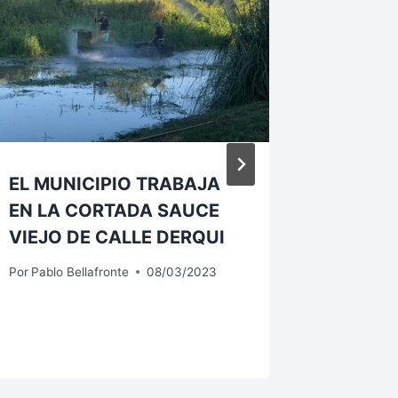
EL MUNICIPIO TRABAJA
¡NO P
EN LA CORTADA SAUCE
CAPACI
VIEJO DE CALLE DERQUI
TALLER
EN BAR
Por
Pablo Bellafronte
08/03/2023
CAYET
Por
Pablo B