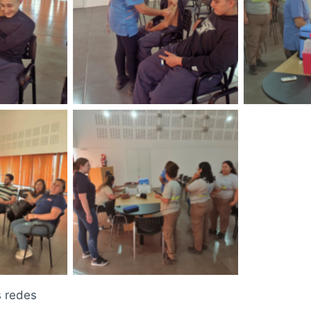
nda
Sin leyenda
Si
nda
Sin leyenda
s redes