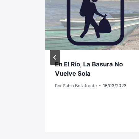
mas en
En El Río, La Basura No
Vuelve Sola
4/2023
Por
Pablo Bellafronte
16/03/2023