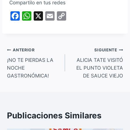
Compartilo en tus redes
F
W
X
E
C
a
h
m
o
c
at
ai
p
e
s
l
y
Navegación
b
A
Li
ANTERIOR
SIGUIENTE
o
p
n
¡NO TE PIERDAS LA
ALICIA TATE VISITÓ
de
NOCHE
EL PUNTO VIOLETA
o
p
k
entradas
GASTRONÓMICA!
DE SAUCE VIEJO
k
Publicaciones Similares