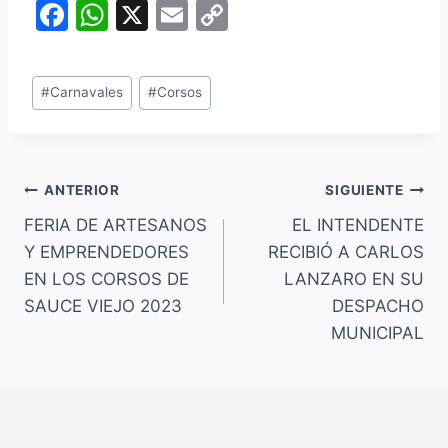
F
W
X
E
C
a
h
m
o
c
at
ai
p
Etiquetas
#
Carnavales
#
Corsos
e
s
l
y
de
b
A
Li
la
entrada:
o
p
n
Navegación
ANTERIOR
SIGUIENTE
o
p
k
FERIA DE ARTESANOS
EL INTENDENTE
k
de
Y EMPRENDEDORES
RECIBIÓ A CARLOS
entradas
EN LOS CORSOS DE
LANZARO EN SU
SAUCE VIEJO 2023
DESPACHO
MUNICIPAL