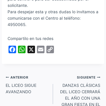
solicitante.
Para despejar esta y otras dudas lo invitamos a
comunicarse con el Centro al teléfono:
4950065.
Compartilo en tus redes
F
W
X
E
C
a
h
m
o
c
at
ai
p
e
s
l
y
Navegación
b
A
Li
ANTERIOR
SIGUIENTE
o
p
n
EL LICEO SIGUE
DANZAS CLÁSICAS
de
AVANZANDO
DEL LICEO CERRARÁ
o
p
k
entradas
EL AÑO CON UNA
k
GRAN FIESTA EN EL