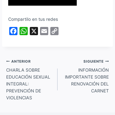
Compartilo en tus redes
F
W
X
E
C
a
h
m
o
c
at
ai
p
e
s
l
y
Navegación
b
A
Li
ANTERIOR
SIGUIENTE
o
p
n
CHARLA SOBRE
INFORMACIÓN
de
EDUCACIÓN SEXUAL
IMPORTANTE SOBRE
o
p
k
entradas
INTEGRAL:
RENOVACIÓN DEL
k
PREVENCIÓN DE
CARNET
VIOLENCIAS