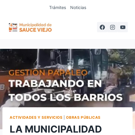
Saltar
Trámites
Noticias
al
contenido
ACTIVIDADES Y SERVICIOS
|
OBRAS PÚBLICAS
LA MUNICIPALIDAD