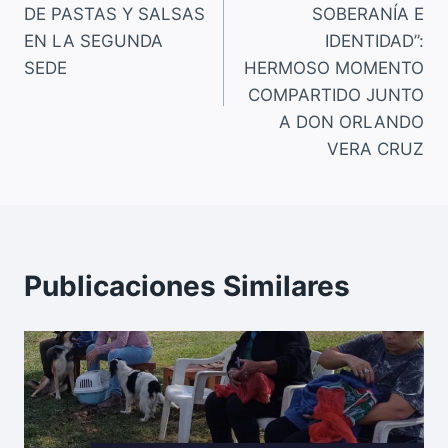
de
DE PASTAS Y SALSAS
SOBERANÍA E
o
p
k
entradas
EN LA SEGUNDA
IDENTIDAD”:
k
SEDE
HERMOSO MOMENTO
COMPARTIDO JUNTO
A DON ORLANDO
VERA CRUZ
Publicaciones Similares