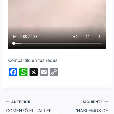
Compartilo en tus redes
F
W
X
E
C
a
h
m
o
c
at
ai
p
e
s
l
y
Navegación
b
A
Li
ANTERIOR
SIGUIENTE
o
p
n
COMENZÓ EL TALLER
“HABLEMOS DE