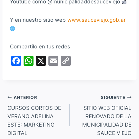
Youtube como @municipalidaddesauceviejo
Y en nuestro sitio web
www.sauceviejo.gob.ar
Compartilo en tus redes
F
W
X
E
C
a
h
m
o
c
at
ai
p
e
s
l
y
Navegación
b
A
Li
ANTERIOR
SIGUIENTE
o
p
n
CURSOS CORTOS DE
SITIO WEB OFICIAL
de
VERANO ADELINA
RENOVADO DE LA
o
p
k
entradas
ESTE: MARKETING
MUNICIPALIDAD DE
k
DIGITAL
SAUCE VIEJO