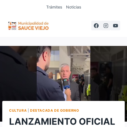
Saltar
Trámites
Noticias
al
contenido
CULTURA
|
DESTACADA DE GOBIERNO
LANZAMIENTO OFICIAL