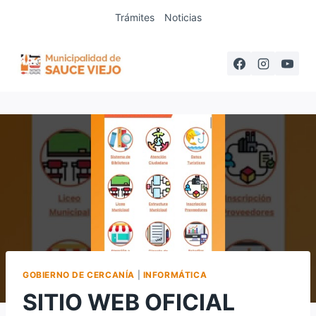
Saltar
Trámites
Noticias
al
contenido
GOBIERNO DE CERCANÍA
|
INFORMÁTICA
SITIO WEB OFICIAL