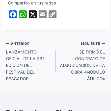
Compartilo en tus redes
F
W
X
E
C
a
h
m
o
c
at
ai
p
e
s
l
y
Navegación
b
A
Li
ANTERIOR
SIGUIENTE
o
p
n
LANZAMIENTO
SE FIRMÓ EL
de
OFICIAL DE LA 39°
CONTRATO DE
o
p
k
entradas
EDICIÓN DEL
ADJUDICACIÓN DE LA
k
FESTIVAL DEL
OBRA «MÓDULO
PESCADOR
ÁULICO»