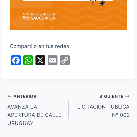
Compartilo en tus redes
F
W
X
E
C
a
h
m
o
c
at
ai
p
e
s
l
y
Navegación
b
A
Li
ANTERIOR
SIGUIENTE
o
p
n
AVANZA LA
LICITACIÓN PUBLICA
de
APERTURA DE CALLE
N° 002
o
p
k
entradas
URUGUAY
k