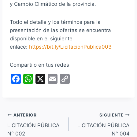
y Cambio Climático de la provincia.
Todo el detalle y los términos para la
presentación de las ofertas se encuentra
disponible en el siguiente
enlace:
https://bit.ly/LicitacionPublica003
Compartilo en tus redes
F
W
X
E
C
a
h
m
o
c
at
ai
p
e
s
l
y
Navegación
b
A
Li
ANTERIOR
SIGUIENTE
o
p
n
LICITACIÓN PÚBLICA
LICITACIÓN PÚBLICA
de
N° 002
N° 004