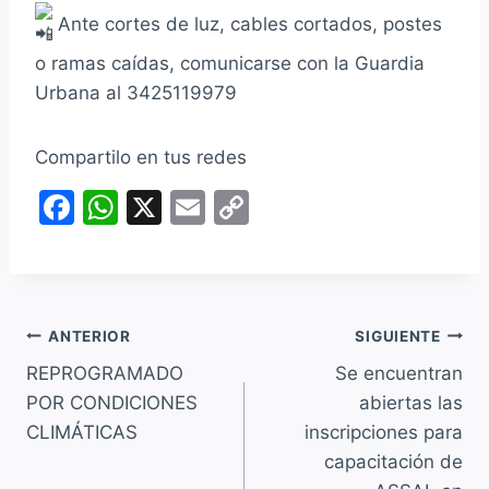
Ante cortes de luz, cables cortados, postes
o ramas caídas, comunicarse con la Guardia
Urbana al 3425119979
Compartilo en tus redes
F
W
X
E
C
a
h
m
o
c
at
ai
p
e
s
l
y
Navegación
b
A
Li
ANTERIOR
SIGUIENTE
o
p
n
REPROGRAMADO
Se encuentran
de
POR CONDICIONES
abiertas las
o
p
k
entradas
CLIMÁTICAS
inscripciones para
k
capacitación de